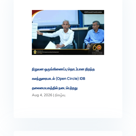
நிறுவன ஒருங்கிணைப்பு தொடர்பான திறந்த
கலந்துரையாடல் (Open Circle) IDB
தலைமையகத்தில் நடைபெற்றது
Aug 4, 2026
|
நிகழ்வு