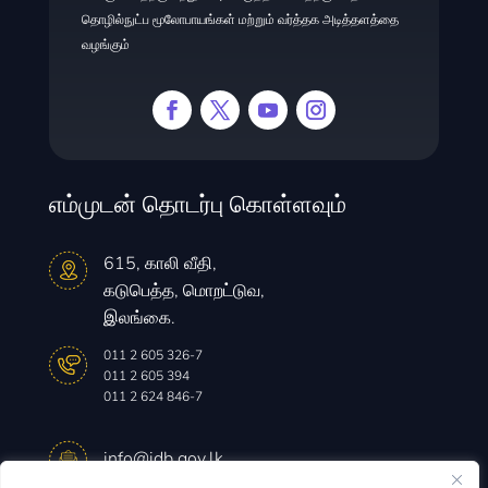
தொழில்நுட்ப மூலோபாயங்கள் மற்றும் வர்த்தக அடித்தளத்தை
வழங்கும்
எம்முடன் தொடர்பு கொள்ளவும்
615, காலி வீதி,
கடுபெத்த, மொறட்டுவ,
இலங்கை.
011 2 605 326-7
011 2 605 394
011 2 624 846-7
info@idb.gov.lk