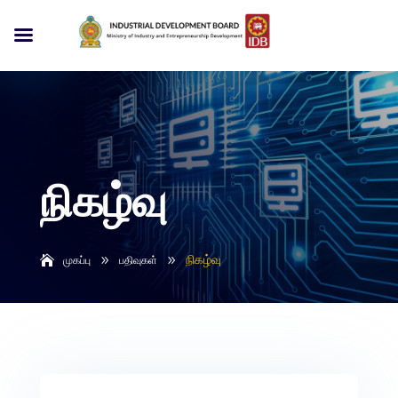
நிகழ்வு
நிகழ்வு
முகப்பு
9
பதிவுகள்
9