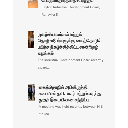
பொருளாதாரத்தை உயர்த்தல்‌
Ceylon Industrial Development Board,
Ranaviru S...
முயற்சியாளர்கள்‌ மற்றும்‌
தொழில$பர்களுக்கு கைத்தொழில்‌
பயிற்ச நிகழ்ச்சித்திட்ட சான்றிதழ்‌
வழங்கல்‌
The Industrial Development Board recently
award...
கைத்தொழில்‌ அபிவிருத்தி
சபையின்‌ தவிசாளர்‌ மற்றும்‌ எ௫ப்து
தூதர்‌ இடையிலான சந்திப்பு
A meeting was held recently between H.E.
Mr. Ma...