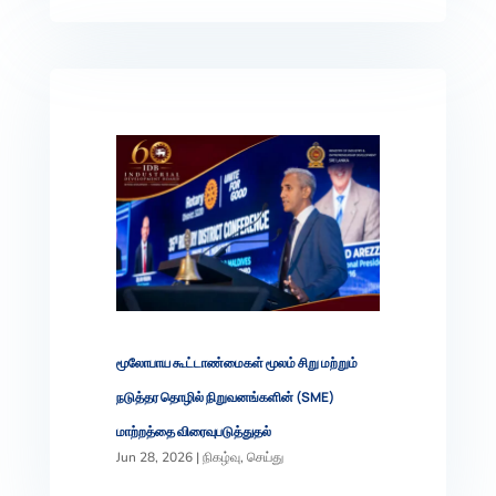
மூலோபாய கூட்டாண்மைகள் மூலம் சிறு மற்றும்
நடுத்தர தொழில் நிறுவனங்களின் (SME)
மாற்றத்தை விரைவுபடுத்துதல்
Jun 28, 2026
|
நிகழ்வு
,
செய்து